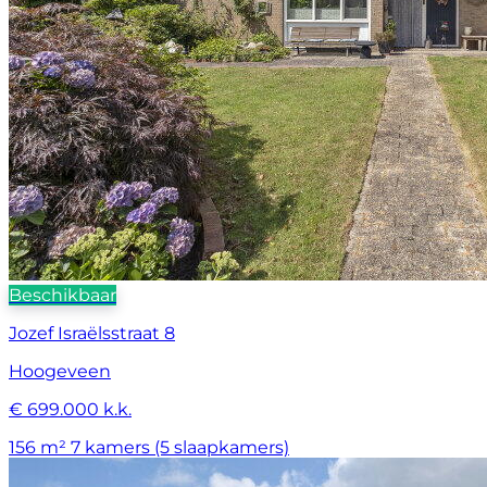
Beschikbaar
Jozef Israëlsstraat 8
Hoogeveen
€ 699.000 k.k.
156 m²
7 kamers (5 slaapkamers)