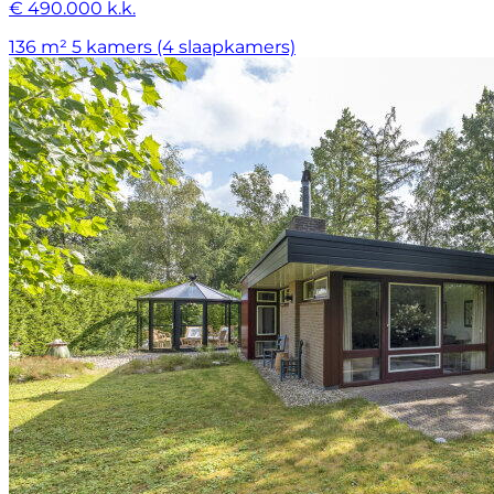
€ 490.000 k.k.
136 m²
5 kamers (4 slaapkamers)