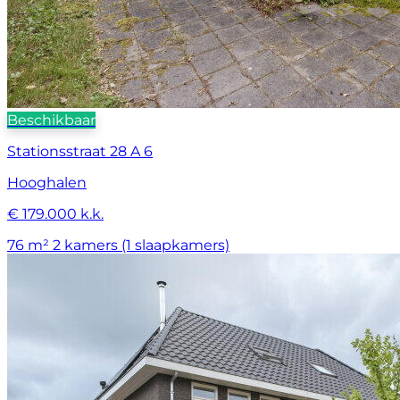
Beschikbaar
Stationsstraat 28 A 6
Hooghalen
€ 179.000 k.k.
76 m²
2 kamers (1 slaapkamers)