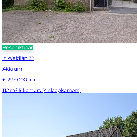
Beschikbaar
It Weidlân 32
Akkrum
€ 295.000 k.k.
112 m²
5 kamers (4 slaapkamers)