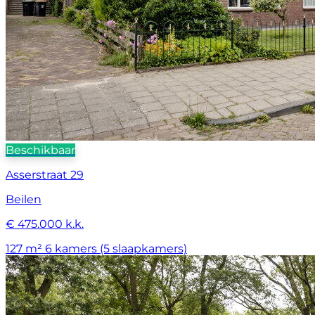
Beschikbaar
Asserstraat 29
Beilen
€ 475.000 k.k.
127 m²
6 kamers (5 slaapkamers)