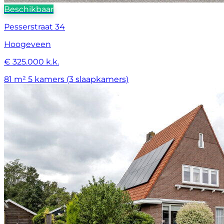
Beschikbaar
Pesserstraat 34
Hoogeveen
€ 325.000 k.k.
81 m²
5 kamers (3 slaapkamers)