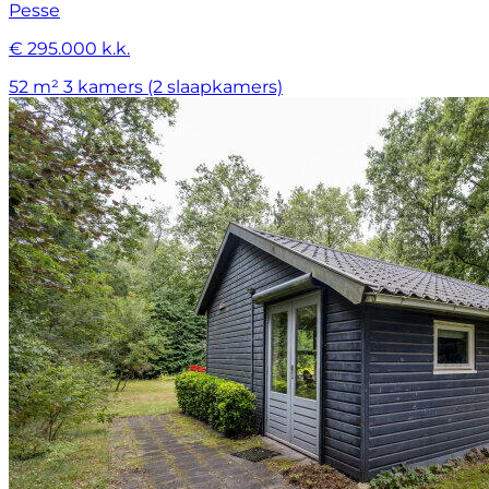
Pesse
€ 295.000 k.k.
52 m²
3 kamers (2 slaapkamers)