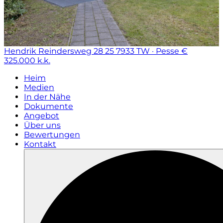
Hendrik Reindersweg 28 25
7933 TW · Pesse
€
325.000 k.k.
Heim
Medien
In der Nähe
Dokumente
Angebot
Über uns
Bewertungen
Kontakt