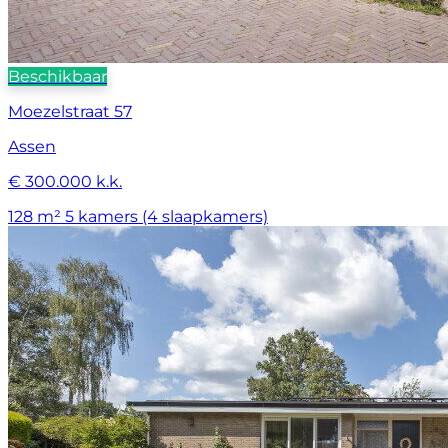
Beschikbaar
Moezelstraat 57
Assen
€ 300.000 k.k.
128 m²
5 kamers (4 slaapkamers)