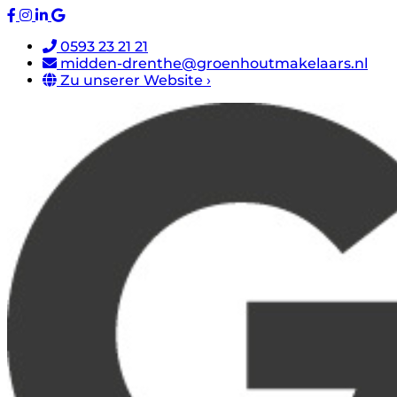
0593 23 21 21
midden-drenthe@groenhoutmakelaars.nl
Zu unserer Website ›