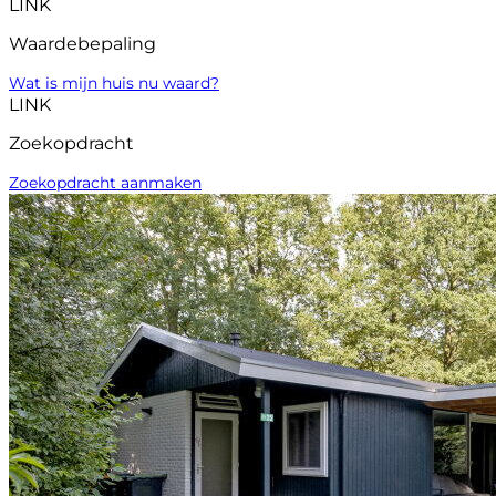
LINK
Waardebepaling
Wat is mijn huis nu waard?
LINK
Zoekopdracht
Zoekopdracht aanmaken