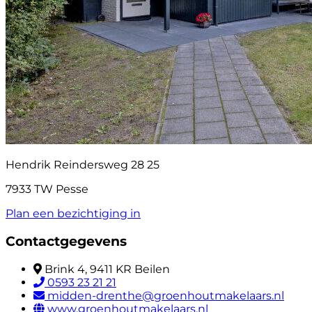
Hendrik Reindersweg 28 25
7933 TW Pesse
Plan een bezichtiging in
Contactgegevens
Brink 4, 9411 KR Beilen
0593 23 21 21
midden-drenthe@groenhoutmakelaars.nl
www.groenhoutmakelaars.nl