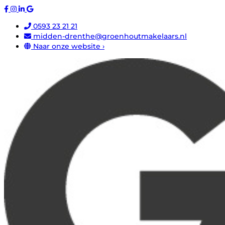
0593 23 21 21
midden-drenthe@groenhoutmakelaars.nl
Naar onze website ›